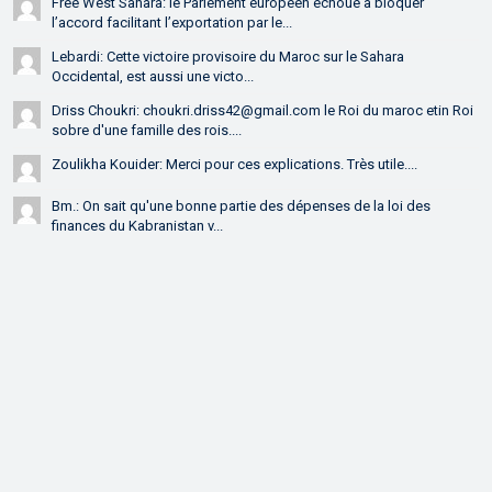
Free West Sahara: le Parlement européen échoue à bloquer
l’accord facilitant l’exportation par le...
Lebardi: Cette victoire provisoire du Maroc sur le Sahara
Occidental, est aussi une victo...
Driss Choukri: choukri.driss42@gmail.com le Roi du maroc etin Roi
sobre d'une famille des rois....
Zoulikha Kouider: Merci pour ces explications. Très utile....
Bm.: On sait qu'une bonne partie des dépenses de la loi des
finances du Kabranistan v...