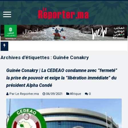
L’ONMT renforce l’attractivité des régions grâ
Archives d’étiquettes :
Guinée Conakry
Guinée Conakry | La CEDEAO condamne avec “fermeté”
la prise de pouvoir et exige la “libération immédiate” du
président Alpha Condé
Par Le Reporter.ma
06/09/2021
Afrique
0