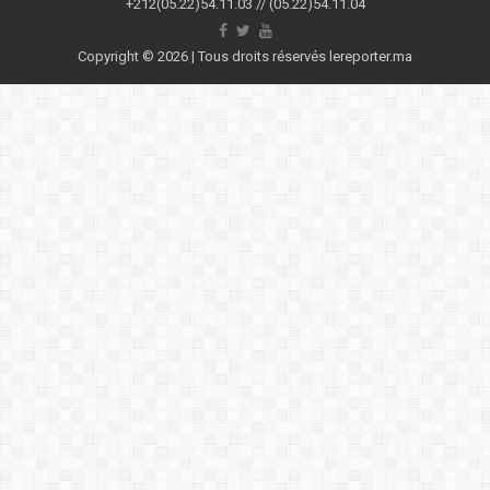
+212(05.22)54.11.03 // (05.22)54.11.04
Copyright © 2026 | Tous droits réservés lereporter.ma