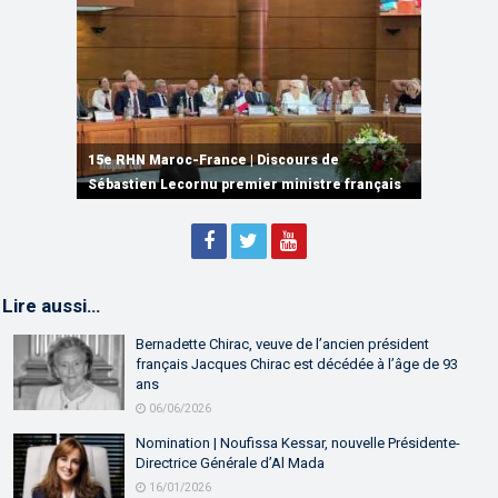
15e RHN Maroc-France | Signature de
plusieurs accords de coopération et de
15e RHN Maroc-France | Discours de
15e Réunion de Haut Niveau Maroc-France |
partenariat
Sébastien Lecornu premier ministre français
Discours de M. Aziz Akhannouch
Lire aussi…
Bernadette Chirac, veuve de l’ancien président
français Jacques Chirac est décédée à l’âge de 93
ans
06/06/2026
Nomination | Noufissa Kessar, nouvelle Présidente-
Directrice Générale d’Al Mada
16/01/2026