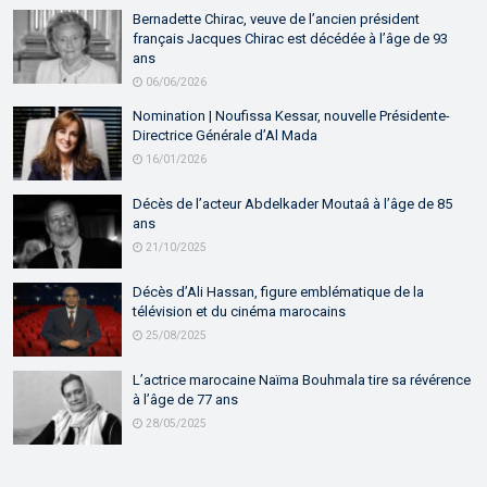
Bernadette Chirac, veuve de l’ancien président
français Jacques Chirac est décédée à l’âge de 93
ans
06/06/2026
Nomination | Noufissa Kessar, nouvelle Présidente-
Directrice Générale d’Al Mada
16/01/2026
Décès de l’acteur Abdelkader Moutaâ à l’âge de 85
ans
21/10/2025
Décès d’Ali Hassan, figure emblématique de la
télévision et du cinéma marocains
25/08/2025
L’actrice marocaine Naïma Bouhmala tire sa révérence
à l’âge de 77 ans
28/05/2025