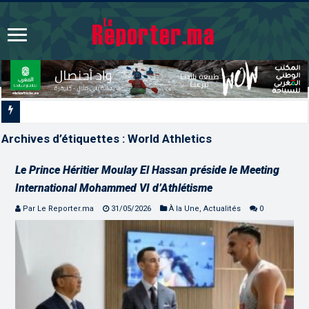
Les CRI mobilisés du 10 au 13 août po
Archives d’étiquettes :
World Athletics
Le Prince Héritier Moulay El Hassan préside le Meeting
International Mohammed VI d’Athlétisme
Par Le Reporter.ma
31/05/2026
À la Une
,
Actualités
0