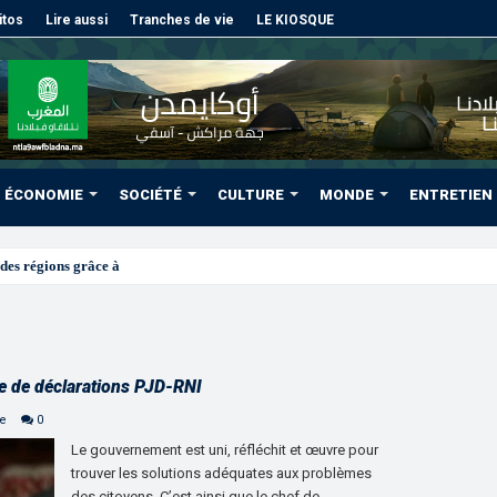
itos
Lire aussi
Tranches de vie
LE KIOSQUE
ÉCONOMIE
SOCIÉTÉ
CULTURE
MONDE
ENTRETIEN
des régions grâce à une connectivité aérienne histori
re de déclarations PJD-RNI
ne
0
Le gouvernement est uni, réfléchit et œuvre pour
trouver les solutions adéquates aux problèmes
des citoyens. C’est ainsi que le chef de