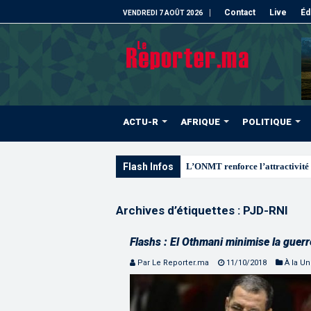
Contact
Live
Éd
VENDREDI 7 AOÛT 2026
ACTU-R
AFRIQUE
POLITIQUE
Flash Infos
L’ONMT renforce l’attractivité 
Archives d’étiquettes :
PJD-RNI
Flashs : El Othmani minimise la guer
Par Le Reporter.ma
11/10/2018
À la U