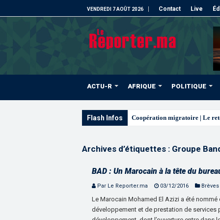
Contact
Live
Éd
VENDREDI 7 AOÛT 2026
ACTU-R
AFRIQUE
POLITIQUE
Flash Infos
L’ONM
Archives d’étiquettes :
Groupe Banq
BAD : Un Marocain à la tête du burea
Par Le Reporter.ma
03/12/2016
Brèves
Le Marocain Mohamed El Azizi a été nommé di
développement et de prestation de services 
développement, dont l’ouverture entre dans le