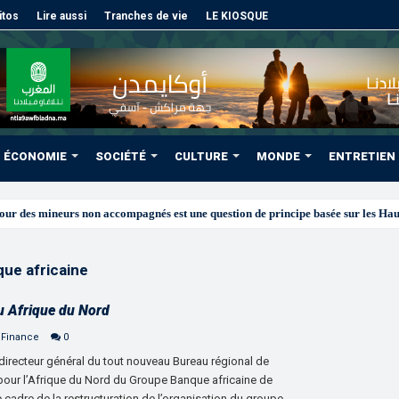
itos
Lire aussi
Tranches de vie
LE KIOSQUE
ÉCONOMIE
SOCIÉTÉ
CULTURE
MONDE
ENTRETIEN
ue africaine
u Afrique du Nord
 Finance
0
recteur général du tout nouveau Bureau régional de
pour l’Afrique du Nord du Groupe Banque africaine de
 cadre de la restructuration de l’organisation du groupe