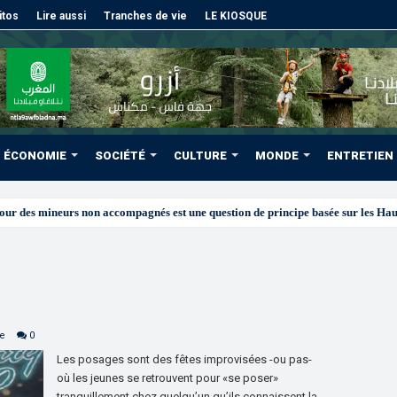
itos
Lire aussi
Tranches de vie
LE KIOSQUE
ÉCONOMIE
SOCIÉTÉ
CULTURE
MONDE
ENTRETIEN
ne
0
Les posages sont des fêtes improvisées -ou pas-
où les jeunes se retrouvent pour «se poser»
tranquillement chez quelqu’un qu’ils connaissent la