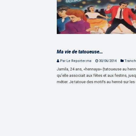
Ma vie de tatoueuse…
Par Le Reporter.ma
30/06/2014
Tranch
Jamila, 24 ans, «hennaya» (tatoueuse au henné
qu’elle associait aux fêtes et aux festins, j
métier. Je tatoue des motifs au henné sur les 