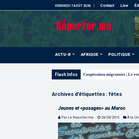
Contact
Live
Éd
VENDREDI 7 AOÛT 2026
ACTU-R
AFRIQUE
POLITIQUE
Flash Infos
L’ONM
Archives d’étiquettes :
fêtes
Jeunes et «posages» au Maroc
Par Le Reporter.ma
24/03/2015
À la U