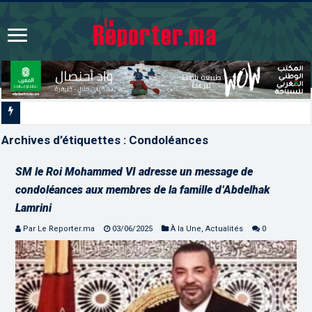
La voie express Tiznit-Dakhla “Donald J. T
Archives d’étiquettes :
Condoléances
SM le Roi Mohammed VI adresse un message de
condoléances aux membres de la famille d’Abdelhak
Lamrini
Par Le Reporter.ma
03/06/2025
À la Une
,
Actualités
0