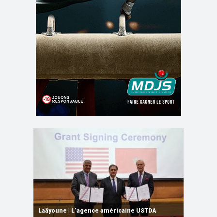
Rabat | Signature d’un MoU sur les
Tanger Med | Escale du CMA CGM NOTRE
Forum d’Affaires Mali-Maroc à Bamako | Le
Laâyoune | L’agence américaine USTDA
infrastructures numériques, du Cloud
DAME, l’un des plus grands porte-conteneurs
Maroc et le Mali ouvrent une nouvelle étape
Errachidia | Mme Leila Benali préside le