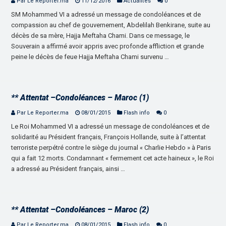
Par Le Reporter.ma
11/12/2016
Actualités
0
SM Mohammed VI a adressé un message de condoléances et de
compassion au chef de gouvernement, Abdelilah Benkirane, suite au
décès de sa mère, Hajja Meftaha Chami. Dans ce message, le
Souverain a affirmé avoir appris avec profonde affliction et grande
peine le décès de feue Hajja Meftaha Chami survenu …
** Attentat –Condoléances – Maroc (1)
Par Le Reporter.ma
08/01/2015
Flash info
0
Le Roi Mohammed VI a adressé un message de condoléances et de
solidarité au Président français, François Hollande, suite à l’attentat
terroriste perpétré contre le siège du journal « Charlie Hebdo » à Paris
qui a fait 12 morts. Condamnant « fermement cet acte haineux », le Roi
a adressé au Président français, ainsi …
** Attentat –Condoléances – Maroc (2)
Par Le Reporter.ma
08/01/2015
Flash info
0