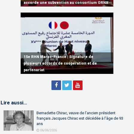
accorde une subvention au consortium ORNX
Computing et de l’IA
au monde
de leur partenariat économique
Conseil d’Administration de CADETAF
15e RHN Maroc-France | Signature de
plusieurs accords de coopération et de
15e RHN Maroc-France | Discours de
15e Réunion de Haut Niveau Maroc-France |
partenariat
Sébastien Lecornu premier ministre français
Discours de M. Aziz Akhannouch
Lire aussi…
Bernadette Chirac, veuve de l’ancien président
français Jacques Chirac est décédée à l’âge de 93
ans
06/06/2026