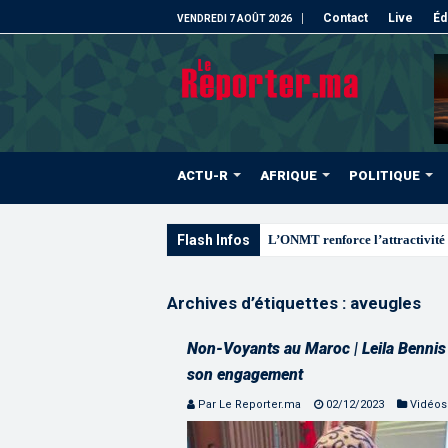
Contact
Live
Éd
VENDREDI 7 AOÛT 2026
ACTU-R
AFRIQUE
POLITIQUE
Flash Infos
L’ONMT renforce l’attractivité 
Archives d’étiquettes :
aveugles
Non-Voyants au Maroc | Leila Bennis
son engagement
Par Le Reporter.ma
02/12/2023
Vidéos