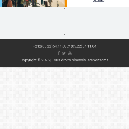
,
,
+212(05.22)54.11.03 // (05.22)54.11.04
Copyright © 2026 | Tous droits réservés lereporter.ma