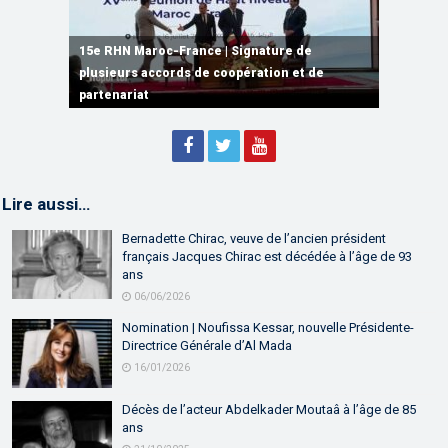
15e RHN Maroc-France | Signature de
plusieurs accords de coopération et de
15e RHN Maroc-France | Discours de
15e Réunion de Haut Niveau Maroc-France |
partenariat
Sébastien Lecornu premier ministre français
Discours de M. Aziz Akhannouch
Lire aussi…
Bernadette Chirac, veuve de l’ancien président
français Jacques Chirac est décédée à l’âge de 93
ans
06/06/2026
Nomination | Noufissa Kessar, nouvelle Présidente-
Directrice Générale d’Al Mada
16/01/2026
Décès de l’acteur Abdelkader Moutaâ à l’âge de 85
ans