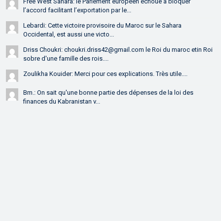
Free West Sahara: le Parlement européen échoue à bloquer
l’accord facilitant l’exportation par le...
Lebardi: Cette victoire provisoire du Maroc sur le Sahara
Occidental, est aussi une victo...
Driss Choukri: choukri.driss42@gmail.com le Roi du maroc etin Roi
sobre d'une famille des rois....
Zoulikha Kouider: Merci pour ces explications. Très utile....
Bm.: On sait qu'une bonne partie des dépenses de la loi des
finances du Kabranistan v...