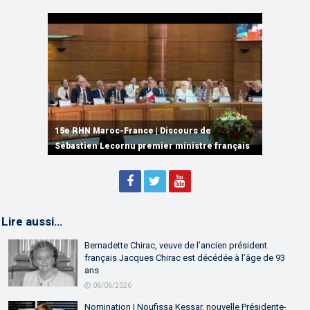
15e RHN Maroc-France | Signature de
plusieurs accords de coopération et de
15e RHN Maroc-France | Discours de
15e Réunion de Haut Niveau Maroc-France |
partenariat
Sébastien Lecornu premier ministre français
Discours de M. Aziz Akhannouch
Lire aussi…
Bernadette Chirac, veuve de l’ancien président
français Jacques Chirac est décédée à l’âge de 93
ans
06/06/2026
Nomination | Noufissa Kessar, nouvelle Présidente-