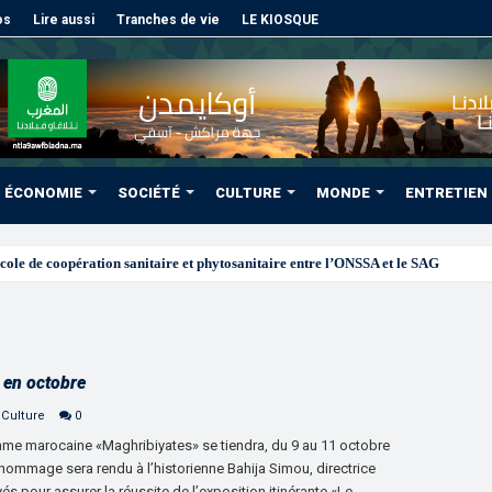
os
Lire aussi
Tranches de vie
LE KIOSQUE
ÉCONOMIE
SOCIÉTÉ
CULTURE
MONDE
ENTRETIEN
n en octobre
 Culture
0
emme marocaine «Maghribiyates» se tiendra, du 9 au 11 octobre
hommage sera rendu à l’historienne Bahija Simou, directrice
s pour assurer la réussite de l’exposition itinérante «Le