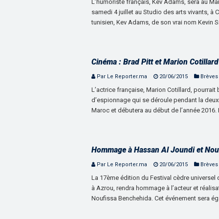
L’humoriste français, Kev Adams, sera au Maroc
samedi 4 juillet au Studio des arts vivants, à
tunisien, Kev Adams, de son vrai nom Kevin 
Cinéma : Brad Pitt et Marion Cotillar
Par Le Reporter.ma
20/06/2015
Brèves
L’actrice française, Marion Cotillard, pourrait 
d’espionnage qui se déroule pendant la deux
Maroc et débutera au début de l’année 2016. Br
Hommage à Hassan Al Joundi et Nou
Par Le Reporter.ma
20/06/2015
Brèves
La 17ème édition du Festival cèdre universel d
à Azrou, rendra hommage à l’acteur et réalis
Noufissa Benchehida. Cet événement sera é