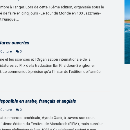
embre à Tanger. Lors de cette 16ème édition, organisée sous le
osé de faire en cinq jours «Le Tour du Monde en 100 Jazzmen»
t l’unique …
tures ouvertes
 Culture
0
re et les sciences et l’Organisation internationale de la
datures au Prix de la traduction Ibn Khaldoun-Senghor en
. Le communiqué précise qu’à l’instar de l’édition de l’année
sponible en arabe, français et anglais
 Culture
0
sateur maroco-américain, Ayoub Qanir, à travers son court-
la 14ème édition du Festival de Marrakech (FIFM), mais aussi un
jeune réalisateur (né en 1983 à Casablanca) revient à ses