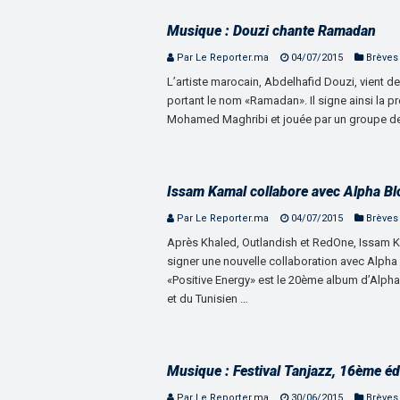
Musique : Douzi chante Ramadan
Par Le Reporter.ma
04/07/2015
Brèves
L’artiste marocain, Abdelhafid Douzi, vient d
portant le nom «Ramadan». Il signe ainsi la pre
Mohamed Maghribi et jouée par un groupe de m
Issam Kamal collabore avec Alpha B
Par Le Reporter.ma
04/07/2015
Brèves
Après Khaled, Outlandish et RedOne, Issam K
signer une nouvelle collaboration avec Alpha B
«Positive Energy» est le 20ème album d’Alpha. 
et du Tunisien …
Musique : Festival Tanjazz, 16ème éd
Par Le Reporter.ma
30/06/2015
Brèves