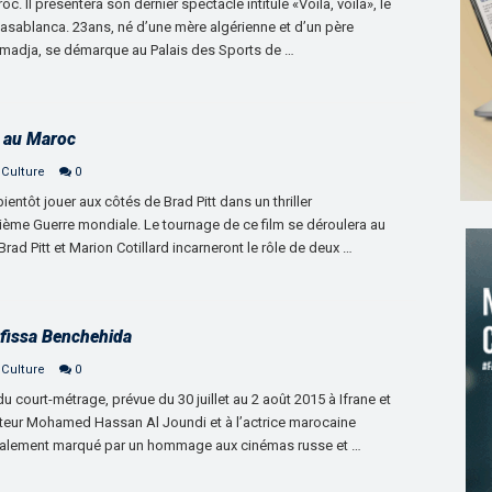
. Il présentera son dernier spectacle intitulé «Voilà, voilà», le
 Casablanca. 23ans, né d’une mère algérienne et d’un père
Smadja, se démarque au Palais des Sports de …
d au Maroc
 Culture
0
bientôt jouer aux côtés de Brad Pitt dans un thriller
ième Guerre mondiale. Le tournage de ce film se déroulera au
ad Pitt et Marion Cotillard incarneront le rôle de deux …
fissa Benchehida
 Culture
0
u court-métrage, prévue du 30 juillet au 2 août 2015 à Ifrane et
ateur Mohamed Hassan Al Joundi et à l’actrice marocaine
galement marqué par un hommage aux cinémas russe et …