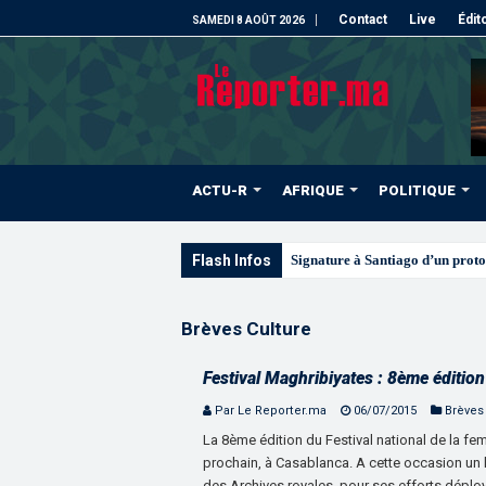
Contact
Live
Édit
SAMEDI 8 AOÛT 2026
ACTU-R
AFRIQUE
POLITIQUE
Flash Infos
Les CR
Brèves Culture
Festival Maghribiyates : 8ème éditio
Par Le Reporter.ma
06/07/2015
Brèves
La 8ème édition du Festival national de la f
prochain, à Casablanca. A cette occasion un 
des Archives royales, pour ses efforts déployé