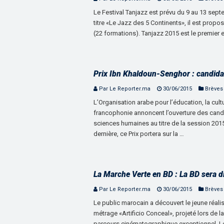
Le Festival Tanjazz est prévu du 9 au 13 sept
titre «Le Jazz des 5 Continents», il est prop
(22 formations). Tanjazz 2015 est le premier e
Prix Ibn Khaldoun-Senghor : candida
Par Le Reporter.ma
30/06/2015
Brèves
L’Organisation arabe pour l’éducation, la cultu
francophonie annoncent l’ouverture des candi
sciences humaines au titre de la session 2015
dernière, ce Prix portera sur la …
La Marche Verte en BD : La BD sera di
Par Le Reporter.ma
30/06/2015
Brèves
Le public marocain a découvert le jeune réali
métrage «Artificio Conceal», projeté lors de 
parcours cinématographique exceptionnel. Le 