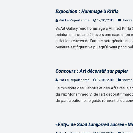
Exposition : Hommage à Krifla
Par Le Reporter.ma
17/06/2015
Brèves
SoArt Gallery rend hommage à Ahmed Krifla 
peinture marocaine à travers une exposition 
juillet les œuvres de l’artiste octogénaire auj
peinture est figurative puisqu’il peint princip
Concours : Art décoratif sur papier
Par Le Reporter.ma
17/06/2015
Brèves
Le ministère des Habous et des Affaires isla
du Prix Mohammed VI de l’art décoratif maroca
de participation et le guide référentiel du co
«Enty» de Saad Lamjarred sacrée «Me