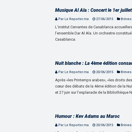
Musique Al Ala : Concert le 1er juille
Par Le Reporter.ma
27/06/2015
Brèves
L’institut Cervantes de Casablanca accueillera
l’ensemble Dar Al Ala. Un orchestre constit
Casablanca.
Nuit blanche : La 4ème édition consac
Par Le Reporter.ma
20/06/2015
Brèves
Après «les Printemps arabes», «les droits des
cœur des débats de la 4ème édition de la Nui
et 27 juin sur l’esplanade de la Bibliothèque
Humour : Kev Adams au Maroc
Par Le Reporter.ma
20/06/2015
Brèves