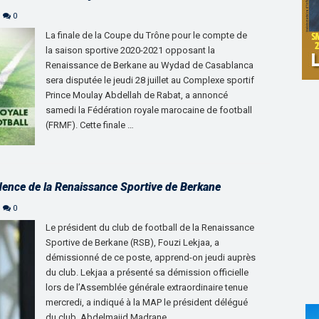
0
La finale de la Coupe du Trône pour le compte de
la saison sportive 2020-2021 opposant la
Renaissance de Berkane au Wydad de Casablanca
sera disputée le jeudi 28 juillet au Complexe sportif
Prince Moulay Abdellah de Rabat, a annoncé
samedi la Fédération royale marocaine de football
(FRMF). Cette finale …
dence de la Renaissance Sportive de Berkane
0
Le président du club de football de la Renaissance
Sportive de Berkane (RSB), Fouzi Lekjaa, a
démissionné de ce poste, apprend-on jeudi auprès
du club. Lekjaa a présenté sa démission officielle
lors de l’Assemblée générale extraordinaire tenue
mercredi, a indiqué à la MAP le président délégué
du club, Abdelmajid Madrane. …