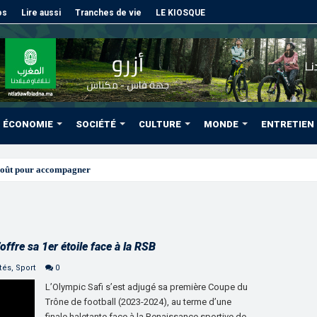
os
Lire aussi
Tranches de vie
LE KIOSQUE
ÉCONOMIE
SOCIÉTÉ
CULTURE
MONDE
ENTRETIEN
août pour accompagner les projets des Marocains du Monde
offre sa 1er étoile face à la RSB
tés
,
Sport
0
L’Olympic Safi s’est adjugé sa première Coupe du
Trône de football (2023-2024), au terme d’une
finale haletante face à la Renaissance sportive de