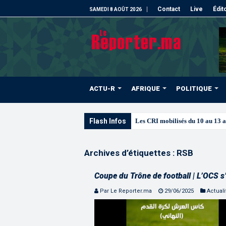
Contact
Live
Édit
SAMEDI 8 AOÛT 2026
ACTU-R
AFRIQUE
POLITIQUE
Flash Infos
Les CRI mobilisés du 10 au 13 
Archives d’étiquettes :
RSB
Coupe du Trône de football | L’OCS s’
Par Le Reporter.ma
29/06/2025
Actuali