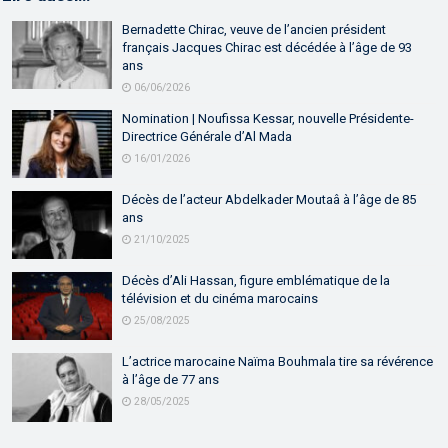
Bernadette Chirac, veuve de l’ancien président
français Jacques Chirac est décédée à l’âge de 93
ans
06/06/2026
Nomination | Noufissa Kessar, nouvelle Présidente-
Directrice Générale d’Al Mada
16/01/2026
Décès de l’acteur Abdelkader Moutaâ à l’âge de 85
ans
21/10/2025
Décès d’Ali Hassan, figure emblématique de la
télévision et du cinéma marocains
25/08/2025
L’actrice marocaine Naïma Bouhmala tire sa révérence
à l’âge de 77 ans
28/05/2025