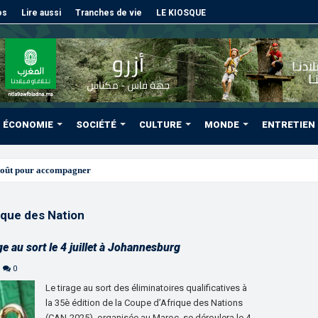
os
Lire aussi
Tranches de vie
LE KIOSQUE
ÉCONOMIE
SOCIÉTÉ
CULTURE
MONDE
ENTRETIEN
août pour accompagner les projets des Marocains du Mon
ique des Nation
e au sort le 4 juillet à Johannesburg
0
Le tirage au sort des éliminatoires qualificatives à
la 35è édition de la Coupe d’Afrique des Nations
(CAN-2025), organisée au Maroc, se déroulera le 4