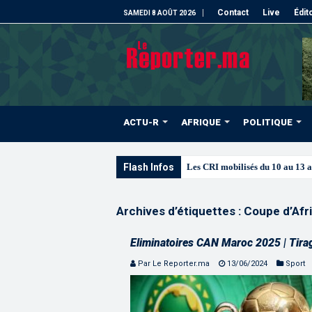
Contact
Live
Édit
SAMEDI 8 AOÛT 2026
ACTU-R
AFRIQUE
POLITIQUE
Flash Infos
Les CRI mobilisés du 10 au 13 
Archives d’étiquettes :
Coupe d’Afr
Eliminatoires CAN Maroc 2025 | Tirag
Par Le Reporter.ma
13/06/2024
Sport