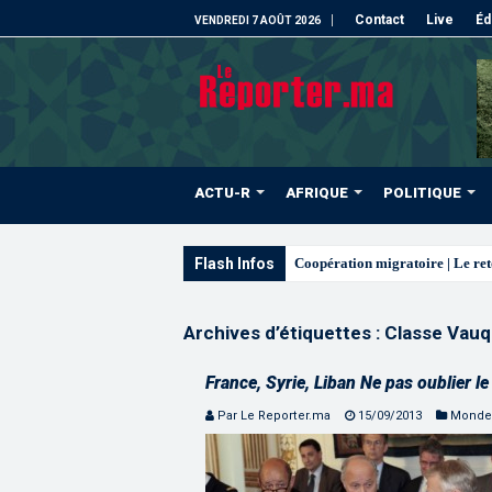
Contact
Live
Éd
VENDREDI 7 AOÛT 2026
ACTU-R
AFRIQUE
POLITIQUE
Flash Infos
L’ONMT re
Archives d’étiquettes :
Classe Vauq
France, Syrie, Liban Ne pas oublier l
Par Le Reporter.ma
15/09/2013
Monde