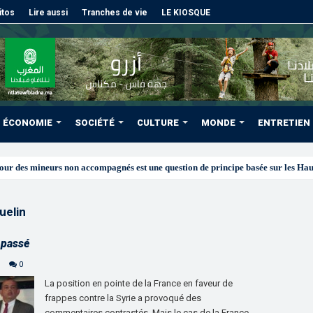
itos
Lire aussi
Tranches de vie
LE KIOSQUE
ÉCONOMIE
SOCIÉTÉ
CULTURE
MONDE
ENTRETIEN
uelin
e passé
0
La position en pointe de la France en faveur de
frappes contre la Syrie a provoqué des
commentaires contrastés. Mais le cas de la France