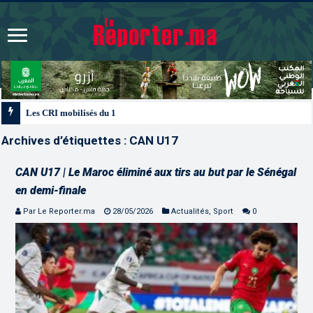
Les CRI mobilisés du 10 au 13 août pour accompagner les projets des Maroc
Archives d’étiquettes :
CAN U17
CAN U17 | Le Maroc éliminé aux tirs au but par le Sénégal
en demi-finale
Par Le Reporter.ma
28/05/2026
Actualités
,
Sport
0