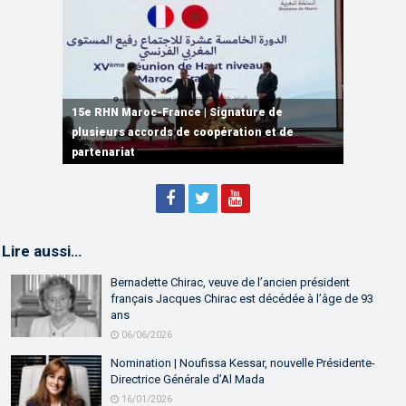
15e RHN Maroc-France | Signature de
plusieurs accords de coopération et de
15e RHN Maroc-France | Discours de
15e Réunion de Haut Niveau Maroc-France |
partenariat
Sébastien Lecornu premier ministre français
Discours de M. Aziz Akhannouch
Lire aussi…
Bernadette Chirac, veuve de l’ancien président
français Jacques Chirac est décédée à l’âge de 93
ans
06/06/2026
Nomination | Noufissa Kessar, nouvelle Présidente-
Directrice Générale d’Al Mada
16/01/2026