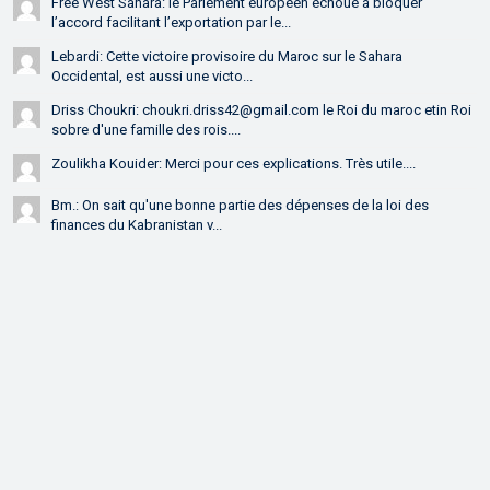
Free West Sahara: le Parlement européen échoue à bloquer
l’accord facilitant l’exportation par le...
Lebardi: Cette victoire provisoire du Maroc sur le Sahara
Occidental, est aussi une victo...
Driss Choukri: choukri.driss42@gmail.com le Roi du maroc etin Roi
sobre d'une famille des rois....
Zoulikha Kouider: Merci pour ces explications. Très utile....
Bm.: On sait qu'une bonne partie des dépenses de la loi des
finances du Kabranistan v...