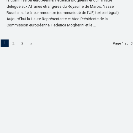
la Commission européenne, Federica Mogherini et du ministre
délégué aux Affaires étrangères du Royaume de Maroc, Nasser
Bourita, suite à leur rencontre (communiqué de l’UE, texte intégral).
Aujourd’hui la Haute Représentante et Vice-Présidente de la
Commission européenne, Federica Mogherini et le …
1
2
3
»
Page 1 sur 3