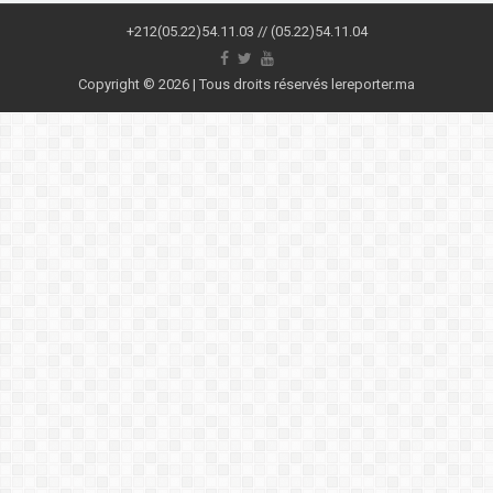
+212(05.22)54.11.03 // (05.22)54.11.04
Copyright © 2026 | Tous droits réservés lereporter.ma