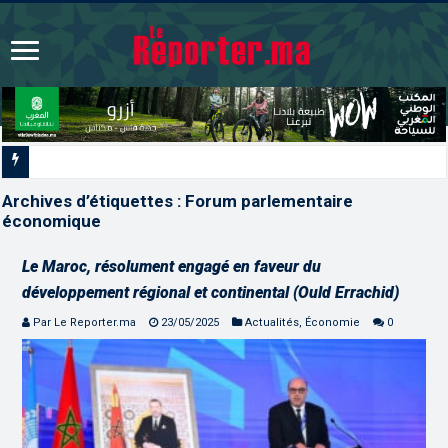
La voie express Tiznit-Dakhla “Donal
Archives d’étiquettes :
Forum parlementaire
économique
Le Maroc, résolument engagé en faveur du
développement régional et continental (Ould Errachid)
Par Le Reporter.ma
23/05/2025
Actualités
,
Économie
0