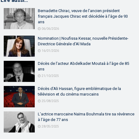
Lire aussi…
Bernadette Chirac, veuve de l’ancien président
français Jacques Chirac est décédée à l’âge de 93
ans
06/06/2026
Nomination | Noufissa Kessar, nouvelle Présidente-
Directrice Générale d’Al Mada
16/01/2026
Décès de l’acteur Abdelkader Moutaâ à l’âge de 85
ans
21/10/2025
Décès d’Ali Hassan, figure emblématique de la
télévision et du cinéma marocains
25/08/2025
L’actrice marocaine Naïma Bouhmala tire sa révérence
à l’âge de 77 ans
28/05/2025