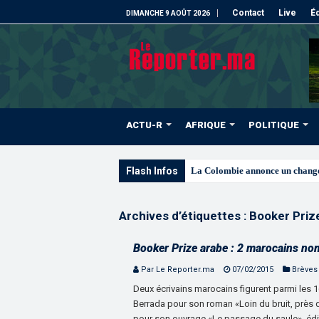
Contact
Live
Éd
DIMANCHE 9 AOÛT 2026
ACTU-R
AFRIQUE
POLITIQUE
Flash Infos
Si
Archives d’étiquettes :
Booker Priz
Booker Prize arabe : 2 marocains no
Par Le Reporter.ma
07/02/2015
Brèves
Deux écrivains marocains figurent parmi les 
Berrada pour son roman «Loin du bruit, près 
pour son ouvrage «Le passage du saule», édité