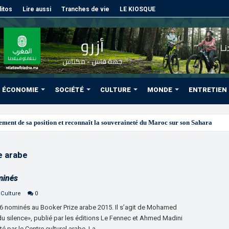
itos
Lire aussi
Tranches de vie
LE KIOSQUE
ÉCONOMIE
SOCIÉTÉ
CULTURE
MONDE
ENTRETIEN
e arabe
minés
 Culture
0
16 nominés au Booker Prize arabe 2015. Il s’agit de Mohamed
du silence», publié par les éditions Le Fennec et Ahmed Madini
 par le Centre culturel arabe. La …