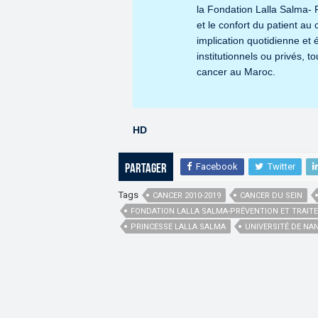
la Fondation Lalla Salma- 
et le confort du patient a
implication quotidienne et
institutionnels ou privés, to
cancer au Maroc.
HD
Facebook
Twitter
Partager
Tags
CANCER 2010-2019
CANCER DU SEIN
FONDATION LALLA SALMA-PRÉVENTION ET TRAIT
PRINCESSE LALLA SALMA
UNIVERSITÉ DE NA