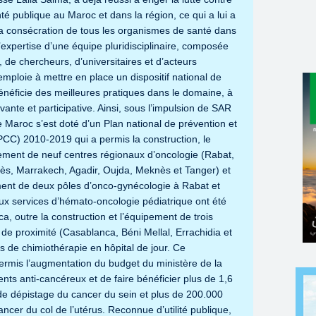
nté publique au Maroc et dans la région, ce qui a lui a
la consécration de tous les organismes de santé dans
’expertise d’une équipe pluridisciplinaire, composée
 de chercheurs, d’universitaires et d’acteurs
’emploie à mettre en place un dispositif national de
bénéficie des meilleures pratiques dans le domaine, à
nte et participative. Ainsi, sous l’impulsion de SAR
e Maroc s’est doté d’un Plan national de prévention et
CC) 2010-2019 qui a permis la construction, le
ment de neuf centres régionaux d’oncologie (Rabat,
ès, Marrakech, Agadir, Oujda, Meknès et Tanger) et
ement de deux pôles d’onco-gynécologie à Rabat et
 services d’hémato-oncologie pédiatrique ont été
, outre la construction et l’équipement de trois
de proximité (Casablanca, Béni Mellal, Errachidia et
s de chimiothérapie en hôpital de jour. Ce
mis l’augmentation du budget du ministère de la
ts anti-cancéreux et de faire bénéficier plus de 1,6
de dépistage du cancer du sein et plus de 200.000
cer du col de l’utérus. Reconnue d’utilité publique,