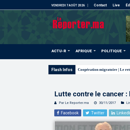
Contact
Live
Éd
VENDREDI 7 AOÛT 2026
ACTU-R
AFRIQUE
POLITIQUE
Flash Infos
L’ONMT renforce l’attrac
Lutte contre le cancer 
Par Le Reporter.ma
30/11/2017
Li
Facebook
Twitter
LinkedI