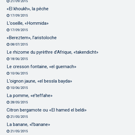
21/09/2015
«El khoukh», la pêche
17/09/2015
L’oseille, «Hommida»
17/09/2015
«Bereztem», l’aristoloche
08/07/2015
Le rhizome du pyrèthre d’Afrique, «takendicht»
18/06/2015
Le cresson fontaine, «el guernach»
10/06/2015
L’oignon jaune, «el bessla bayda»
10/06/2015
La pomme, «e’teffahe»
28/05/2015
Citron bergamote ou «El hamed el beldi»
21/05/2015
La banane, «l’banane»
21/05/2015