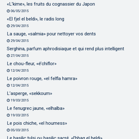
«L’kime», les fruits du cognassier du Japon
06/05/2015
«El fjel el beldi», le radis long
29/04/2015
La sauge, «salmia» pour nettoyer vos dents
29/04/2015
Serghina, parfum aphrodisiaque et qui rend plus intelligent
27/04/2015
Le chou-fleur, «é’chiflor»
12/04/2015
Le poivron rouge, «el felfla hamra»
12/04/2015
L’asperge, «sekkoum»
19/03/2015
Le fenugrec jaune, «elhalba»
19/03/2015
Le pois chiche, «el houmess»
05/03/2015
Le basilic tulsi ou basilic sacré, «l’hbaq el beldi»