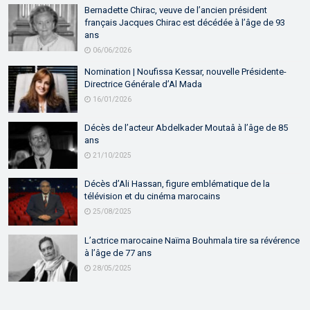
Bernadette Chirac, veuve de l’ancien président
français Jacques Chirac est décédée à l’âge de 93
ans
06/06/2026
Nomination | Noufissa Kessar, nouvelle Présidente-
Directrice Générale d’Al Mada
16/01/2026
Décès de l’acteur Abdelkader Moutaâ à l’âge de 85
ans
21/10/2025
Décès d’Ali Hassan, figure emblématique de la
télévision et du cinéma marocains
25/08/2025
L’actrice marocaine Naïma Bouhmala tire sa révérence
à l’âge de 77 ans
28/05/2025