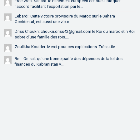
Free West Sahara: le Parlement européen échoue à bloquer
l’accord facilitant l’exportation par le...
Lebardi: Cette victoire provisoire du Maroc sur le Sahara
Occidental, est aussi une victo...
Driss Choukri: choukri.driss42@gmail.com le Roi du maroc etin Roi
sobre d'une famille des rois....
Zoulikha Kouider: Merci pour ces explications. Très utile....
Bm.: On sait qu'une bonne partie des dépenses de la loi des
finances du Kabranistan v...