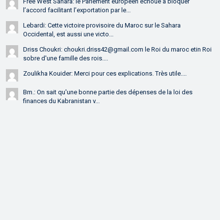
Free West Sahara: le Parlement européen échoue à bloquer
l’accord facilitant l’exportation par le...
Lebardi: Cette victoire provisoire du Maroc sur le Sahara
Occidental, est aussi une victo...
Driss Choukri: choukri.driss42@gmail.com le Roi du maroc etin Roi
sobre d'une famille des rois....
Zoulikha Kouider: Merci pour ces explications. Très utile....
Bm.: On sait qu'une bonne partie des dépenses de la loi des
finances du Kabranistan v...