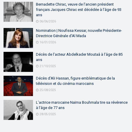
Bernadette Chirac, veuve de l’ancien président
français Jacques Chirac est décédée à l’âge de 93
ans
06/06/2026
Nomination | Noufissa Kessar, nouvelle Présidente-
Directrice Générale d’Al Mada
16/01/2026
Décès de l’acteur Abdelkader Moutaâ à l’âge de 85
ans
21/10/2025
Décès d’Ali Hassan, figure emblématique de la
télévision et du cinéma marocains
25/08/2025
L’actrice marocaine Naïma Bouhmala tire sa révérence
à l’âge de 77 ans
28/05/2025