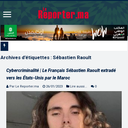
L’ONMT renforce l’attractivité d
Archives d’étiquettes :
Sébastien Raoult
Cybercriminalité | Le Français Sébastien Raoult extradé
vers les États-Unis par le Maroc
Par Le Reporter.ma
26/01/2023
Lire aussi...
0