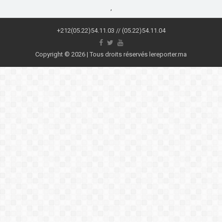
,
+212(05.22)54.11.03 // (05.22)54.11.04
Copyright © 2026 | Tous droits réservés lereporter.ma