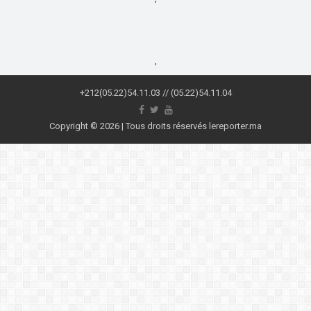
,
+212(05.22)54.11.03 // (05.22)54.11.04
Copyright © 2026 | Tous droits réservés lereporter.ma