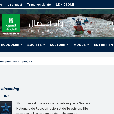
os
Lire aussi
Tranches de vie
LE KIOSQUE
ÉCONOMIE
SOCIÉTÉ
CULTURE
MONDE
ENTRETIEN
août pour accompagner les projets des Marocains du Monde
e streaming
e
0
SNRT Live est une application éditée par la Société
Nationale de Radiodiffusion et de Télévision. Elle
propose le live streaming de 7 chaînes de