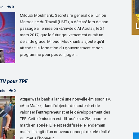
que
0
Miloudi Moukharik, Secrétaire général de l’Union
Marocaine du Travail (UMT), a déclaré lors de son
passage à l’émission «L’invité d’Al Aoula», le 21
mars 2017, que le futur gouvernement aurait un
délai de grâce. Miloudi Moukharik a ajouté qu’il
attendait la formation du gouvernement et son
programme pour pouvoir juger …
n TV pour TPE
mie
0
Attijariwafa bank a lancé une nouvelle émission TV,
«Ana Maâk», dans l’objectif de soutenir et de
valoriser l’entrepreneuriat et le développement des
TPE. Cette émission est diffusée sur 2M, chaque
mardi en soirée. Elle est rediffusée le lendemain
matin. Il s’agit d’un nouveau concept de télé-réalité
qui met à l’honneur, …