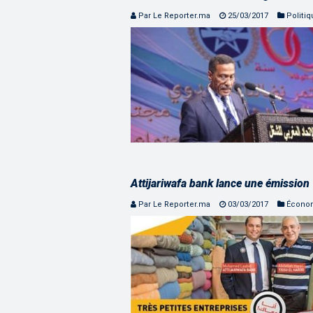
Par Le Reporter.ma
25/03/2017
Politi
Attijariwafa bank lance une émissio
Par Le Reporter.ma
03/03/2017
Écono