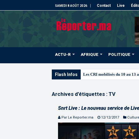
Contact
Live
Édit
SAMEDI 8 AOÛT 2026
ACTU-R
AFRIQUE
POLITIQUE
Flash Infos
Les CRI mobilisés du 10 au 13 
Archives d’étiquettes :
TV
Snrt Live : Le nouveau service de Liv
Par Le Reporter.ma
12/12/2017
Cultur