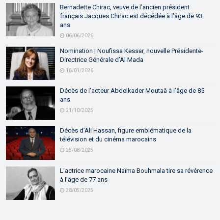
Bernadette Chirac, veuve de l’ancien président
français Jacques Chirac est décédée à l’âge de 93
ans
06/06/2026
Nomination | Noufissa Kessar, nouvelle Présidente-
Directrice Générale d’Al Mada
16/01/2026
Décès de l’acteur Abdelkader Moutaâ à l’âge de 85
ans
21/10/2025
Décès d’Ali Hassan, figure emblématique de la
télévision et du cinéma marocains
25/08/2025
L’actrice marocaine Naïma Bouhmala tire sa révérence
à l’âge de 77 ans
28/05/2025