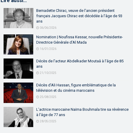
Lire aussi…
Bernadette Chirac, veuve de l’ancien président
français Jacques Chirac est décédée à l’âge de 93
ans
06/06/2026
Nomination | Noufissa Kessar, nouvelle Présidente-
Directrice Générale d’Al Mada
16/01/2026
Décès de l’acteur Abdelkader Moutaâ à l’âge de 85
ans
21/10/2025
Décès d’Ali Hassan, figure emblématique de la
télévision et du cinéma marocains
25/08/2025
L’actrice marocaine Naïma Bouhmala tire sa révérence
à l’âge de 77 ans
28/05/2025