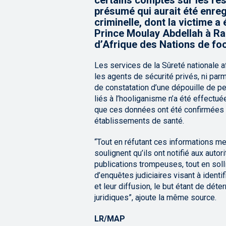
certains comptes sur les ré
présumé qui aurait été enreg
criminelle, dont la victime a
Prince Moulay Abdellah à Rab
d’Afrique des Nations de fo
Les services de la Sûreté nationale a
les agents de sécurité privés, ni pa
de constatation d’une dépouille de 
liés à l’hooliganisme n’a été effectu
que ces données ont été confirmées a
établissements de santé.
“Tout en réfutant ces informations m
soulignent qu’ils ont notifié aux auto
publications trompeuses, tout en solli
d’enquêtes judiciaires visant à ident
et leur diffusion, le but étant de déte
juridiques”, ajoute la même source.
LR/MAP