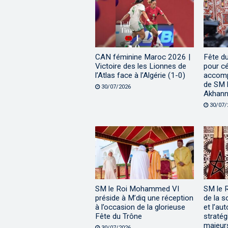
CAN féminine Maroc 2026 |
Fête d
Victoire des les Lionnes de
pour cé
l’Atlas face à l’Algérie (1-0)
accomp
de SM l
30/07/2026
Akhann
30/07/
SM le Roi Mohammed VI
SM le 
préside à M’diq une réception
de la s
à l’occasion de la glorieuse
et l’au
Fête du Trône
stratég
majeur
30/07/2026