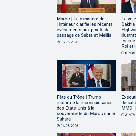
Maroc | Le ministère de
La voie
l’Intérieur clarifie les récents
Dakhla
événements aux points de
Highway
passage de Sebta et Melilia
illustr
estime 
02/08/2026
Roi et 
01/08/
Fête du Trône | Trump
Exécuti
réaffirme la reconnaissance
déficit
des États-Unis à la
MMDH à
souveraineté du Maroc sur le
31/07/
Sahara
01/08/2026