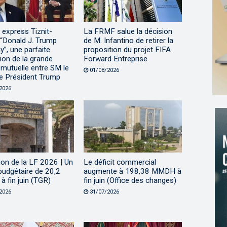
 express Tiznit-
La FRMF salue la décision
 “Donald J. Trump
de M. Infantino de retirer la
”, une parfaite
proposition du projet FIFA
ation de la grande
Forward Entreprise
mutuelle entre SM le
01/08/2026
le Président Trump
2026
on de la LF 2026 | Un
Le déficit commercial
 budgétaire de 20,2
augmente à 198,38 MMDH à
 fin juin (TGR)
fin juin (Office des changes)
2026
31/07/2026