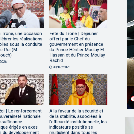
u Trône, une occasion
Fête du Trône | Déjeuner
lébrer les réalisations
offert par le Chef du
lies sous la conduite
gouvernement en présence
e Roi (M.
du Prince Héritier Moulay El
ouch)
Hassan et du Prince Moulay
Rachid
2026
30/07/2026
Roi | Le renforcement
A la faveur de la sécurité et
ouveraineté nationale
de la stabilité, associées à
tosuffisance
l’efficacité institutionnelle, les
ique érigés en axes
indicateurs positifs se
s du développement
multiplient dans tous les