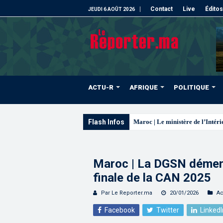
Contact
Live
Éditos
JEUDI 6 AOÛT 2026
ACTU-R
AFRIQUE
POLITIQUE
Flash Infos
La voie express Tiznit-
Maroc | La DGSN dément 
finale de la CAN 2025
Par Le Reporter.ma
20/01/2026
Ac
Facebook
Twitter
LinkedI