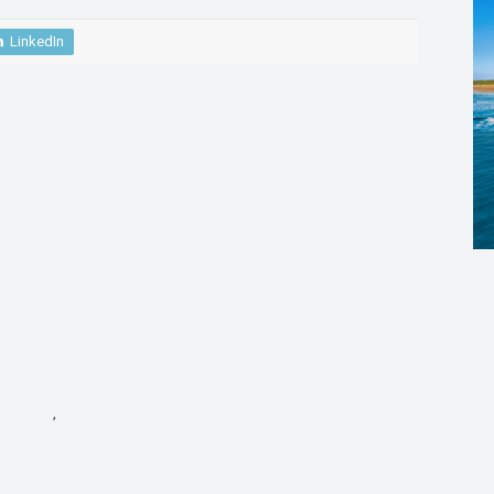
LinkedIn
,