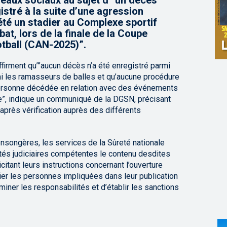
seaux sociaux au sujet d’”un décès
istré à la suite d’une agression
 été un stadier au Complexe sportif
at, lors de la finale de la Coupe
otball (CAN-2025)”.
ffirment qu’”aucun décès n’a été enregistré parmi
rmi les ramasseurs de balles et qu’aucune procédure
personne décédée en relation avec des événements
ée”, indique un communiqué de la DGSN, précisant
près vérification auprès des différents
ensongères, les services de la Sûreté nationale
rités judiciaires compétentes le contenu desdites
citant leurs instructions concernant l’ouverture
ifier les personnes impliquées dans leur publication
rminer les responsabilités et d’établir les sanctions