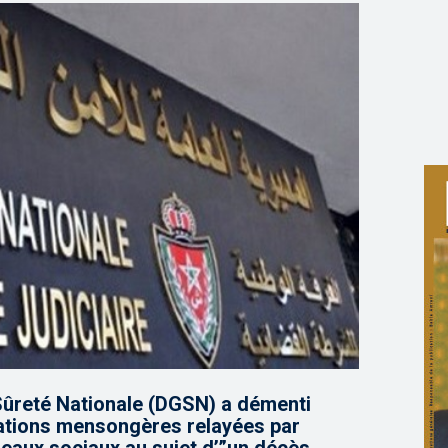
 Sûreté Nationale (DGSN) a démenti
ations mensongères relayées par