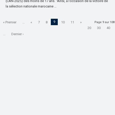
(CAN-2025) des moins de 17 ans. “Ainsi, à l’occasion de la victoire de
la sélection nationale marocaine …
9
« Premier
...
«
7
8
10
11
»
Page 9 sur 108
20
30
40
...
Dernier ›