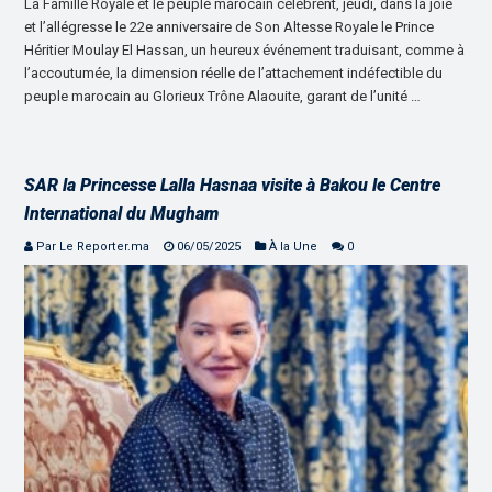
La Famille Royale et le peuple marocain célèbrent, jeudi, dans la joie
et l’allégresse le 22e anniversaire de Son Altesse Royale le Prince
Héritier Moulay El Hassan, un heureux événement traduisant, comme à
l’accoutumée, la dimension réelle de l’attachement indéfectible du
peuple marocain au Glorieux Trône Alaouite, garant de l’unité …
SAR la Princesse Lalla Hasnaa visite à Bakou le Centre
International du Mugham
Par Le Reporter.ma
06/05/2025
À la Une
0