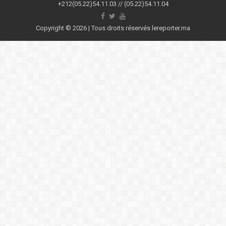
+212(05.22)54.11.03 // (05.22)54.11.04
Copyright © 2026 | Tous droits réservés lereporter.ma