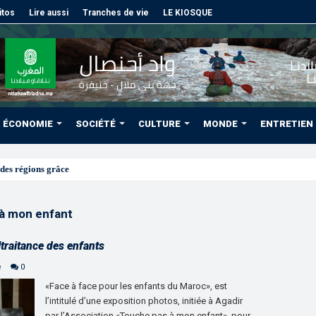
itos
Lire aussi
Tranches de vie
LE KIOSQUE
ÉCONOMIE
SOCIÉTÉ
CULTURE
MONDE
ENTRETIEN
des régions grâce à une connectivité aérienne histor
à mon enfant
ltraitance des enfants
e
0
«Face à face pour les enfants du Maroc», est
l’intitulé d’une exposition photos, initiée à Agadir
par l’Association «Touche pas à mon enfant», pour