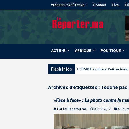
Contact
Live
Éd
VENDREDI 7 AOÛT 2026
ACTU-R
AFRIQUE
POLITIQUE
Flash Infos
L’ONMT renforce l’attractivité 
Archives d’étiquettes :
Touche pas 
«Face à face» : La photo contre la ma
Par Le Reporter.ma
05/12/2017
Cultur