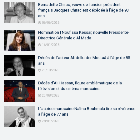
Bernadette Chirac, veuve de l’ancien président
français Jacques Chirac est décédée à l’âge de 93
ans
06/06/2026
Nomination | Noufissa Kessar, nouvelle Présidente-
Directrice Générale d’Al Mada
16/01/2026
Décès de l’acteur Abdelkader Moutaâ à l’âge de 85
ans
21/10/2025
Décès d’Ali Hassan, figure emblématique de la
télévision et du cinéma marocains
25/08/2025
L’actrice marocaine Naïma Bouhmala tire sa révérence
à l’âge de 77 ans
28/05/2025