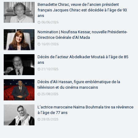
Bernadette Chirac, veuve de l’ancien président
français Jacques Chirac est décédée à l’âge de 93
ans
06/06/2026
Nomination | Noufissa Kessar, nouvelle Présidente-
Directrice Générale d’Al Mada
16/01/2026
Décès de l’acteur Abdelkader Moutaâ à l’âge de 85
ans
21/10/2025
Décès d’Ali Hassan, figure emblématique de la
télévision et du cinéma marocains
25/08/2025
L’actrice marocaine Naïma Bouhmala tire sa révérence
à l’âge de 77 ans
28/05/2025