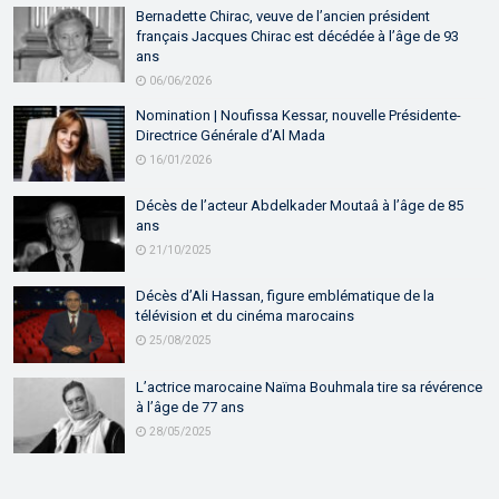
Bernadette Chirac, veuve de l’ancien président
français Jacques Chirac est décédée à l’âge de 93
ans
06/06/2026
Nomination | Noufissa Kessar, nouvelle Présidente-
Directrice Générale d’Al Mada
16/01/2026
Décès de l’acteur Abdelkader Moutaâ à l’âge de 85
ans
21/10/2025
Décès d’Ali Hassan, figure emblématique de la
télévision et du cinéma marocains
25/08/2025
L’actrice marocaine Naïma Bouhmala tire sa révérence
à l’âge de 77 ans
28/05/2025