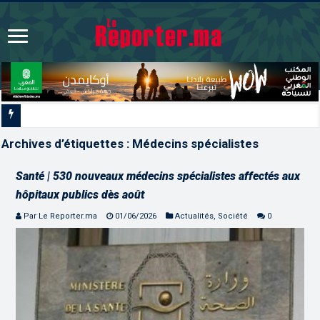
L’ONMT renforce l’attrac
Archives d’étiquettes :
Médecins spécialistes
Santé | 530 nouveaux médecins spécialistes affectés aux
hôpitaux publics dès août
Par Le Reporter.ma
01/06/2026
Actualités
,
Société
0